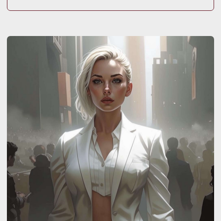
Жить яркой
и красивой жизнью
Обрести внутреннюю гармонию
Поверить в себя
Вспомнить о волшебстве жизни
и обрести больше стиля
Уйти от клише и окружить себя
красотой
ХОЧУ!
ЧТО МЫ ПРЕДЛАГАЕМ