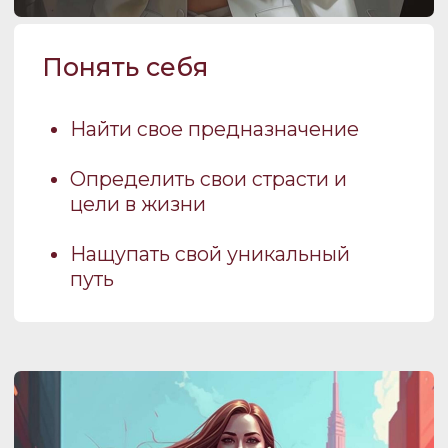
Закрытый телеграм канал,
где можно найти все
01
преимущества клуба,
общаться и задавать
вопросы
02
Чек-листы и вебинары по последним
трендам
Экспресс разборы
03
и консультации
от резидентов ВСС
Подбор стилистов для
04
ваших проектов и личной
работы