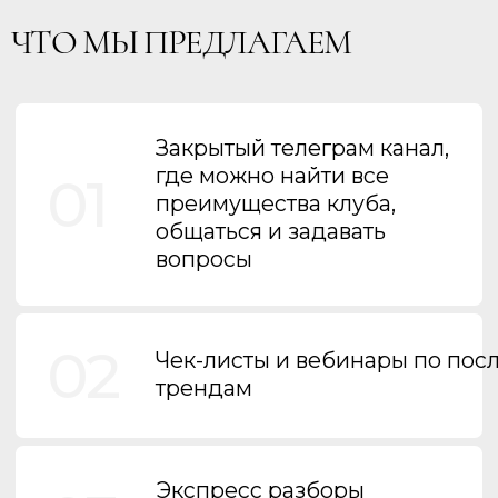
Реквизиты
ИНН 233406476753
ОГРН 325237500081620
ИНДИВИДУАЛЬНЫЙ
ПРЕДПРИНИМАТЕЛЬ ПОКОЕВА
ТАТЬЯНА НИКОЛАЕВНА
350028, РОССИЯ, КРАСНОДАРСКИЙ
КРАЙ, Г КРАСНОДАР, УЛ ВОСТОЧНО-
КРУГЛИКОВСКАЯ, Д 28, КВ 380
Всероссийское Сообщество Стилистов*
*регистрируясь, даю свое согласие на
получение информации в WhatsApp
ПДн опубликованы на сайте при наличии правовых оснований в
соответствии с ч.1 ст.6 и ст. 10.1 152-ФЗ. Субъектами установлены условия
и запреты на обработку неограниченным кругом лиц опубликованных
персональных данных