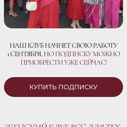
Обрести поддерживающее
окружение
Чувствовать опору и понимание
от единомышленников
Создавать неповторимые
образы и чувствовать себя в них
королевой
Быть полезной для других
людей