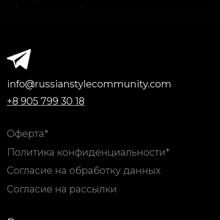
Согласие на рассылки
Реквизиты
ИНН 233406476753
ОГРН 325237500081620
ИНДИВИДУАЛЬНЫЙ
ПРЕДПРИНИМАТЕЛЬ ПОКОЕВА
ТАТЬЯНА НИКОЛАЕВНА
350028, РОССИЯ, КРАСНОДАРСКИЙ
КРАЙ, Г КРАСНОДАР, УЛ ВОСТОЧНО-
КРУГЛИКОВСКАЯ, Д 28, КВ 380
Всероссийское Сообщество Стилистов*
*регистрируясь, даю свое согласие на
получение информации в WhatsApp
ПДн опубликованы на сайте при наличии правовых оснований в
соответствии с ч.1 ст.6 и ст. 10.1 152-ФЗ. Субъектами установлены условия
и запреты на обработку неограниченным кругом лиц опубликованных
персональных данных